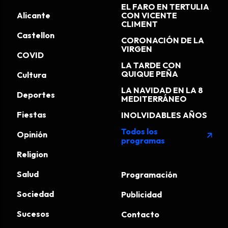
EL FARO EN TERTULIA
Alicante
CON VICENTE
CLIMENT
Castellon
CORONACIÓN DE LA
VIRGEN
COVID
LA TARDE CON
QUIQUE PEÑA
Cultura
LA NAVIDAD EN LA 8
Deportes
MEDITERRÁNEO
Fiestas
INOLVIDABLES AÑOS
Todos los
Opinión
arrow_outward
programas
Religion
Salud
Programación
Sociedad
Publicidad
Sucesos
Contacto